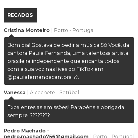
RECADOS
Cristina Monteiro
| Porto - Portugal
Bom dia! Gostava de pedir a música Só Você, da
cantora Paula Fernanda, uma talentosa artista
brasileira independente que encanta todos
com a sua voz nas lives do TikTok em
@paulafernandacantora 🎶.
Vanessa
| Alcochete - Setúbal
Excelentes as emissões!! Parabéns e obrigada
sempre! ????????
Pedro Machado -
pedro.machado756@gmail.com
| Porto - Portugal