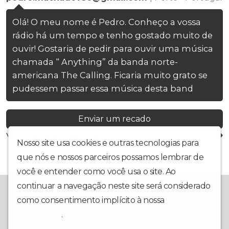
Olá! O meu nome é Pedro. Conheço a vossa
rádio há um tempo e tenho gostado muito de
ouvir! Gostaria de pedir para ouvir uma música
chamada “ Anything” da banda norte-
americana The Calling. Ficaria muito grato se
pudessem passar essa música desta band
Enviar um recado
Ver todos os recados
Nosso site usa cookies e outras tecnologias para
que nós e nossos parceiros possamos lembrar de
você e entender como você usa o site. Ao
continuar a navegação neste site será considerado
Sinta-se em casa na nossa companhia! Pretendemos unir ainda
mais os povos e culturas da CPLP com programas falados em
como consentimento implícito à nossa
política de
português, repleto de música da CPLP e do Mundo!
privacidade
.